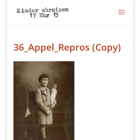
36_Appel_Repros (Copy)