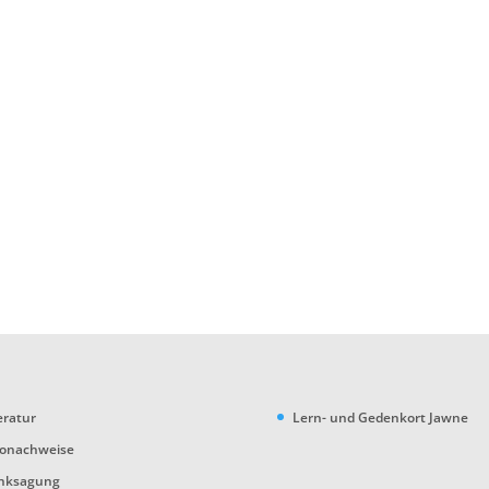
eratur
Lern- und Gedenkort Jawne
tonachweise
nksagung